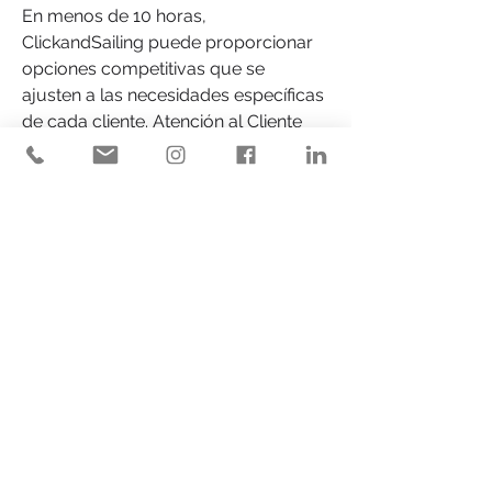
En menos de 10 horas, 
ClickandSailing puede proporcionar 
opciones competitivas que se 
ajusten a las necesidades específicas 
de cada cliente. Atención al Cliente 
24/7: Entendiendo que la 
planificación de un viaje puede 
generar muchas dudas, la empresa 
brinda un servicio de atención al 
cliente las 24 horas del día, los 7 días 
de la semana, asegurando ayuda en 
todo momento. Servicio Integral: 
Desde la primera reserva hasta la 
finalización del viaje, ClickandSailing 
se ocupa de cada detalle. Su equipo 
de profesionales está disponible en 
cada etapa para asegurar una 
experiencia sin problemas. Mejores 
Precios Garantizados: Dedicados a 